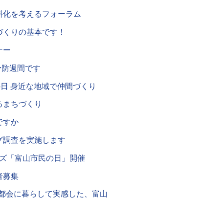
料化を考えるフォーラム
づくりの基本です！
ナー
予防週間です
の日 身近な地域で仲間づくり
るまちづくり
ですか
グ調査を実施します
ーズ「富山市民の日」開催
者募集
 都会に暮らして実感した、富山