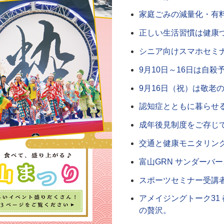
家庭ごみの減量化・有
正しい生活習慣は健康
シニア向けスマホセミ
9月10日～16日は自殺
9月16日（祝）は敬老
認知症とともに暮らせ
成年後見制度をご存じ
交通と健康モニタリン
富山GRN サンダーバ
スポーツセミナー受講
アメイジングトーク31
の贅沢。