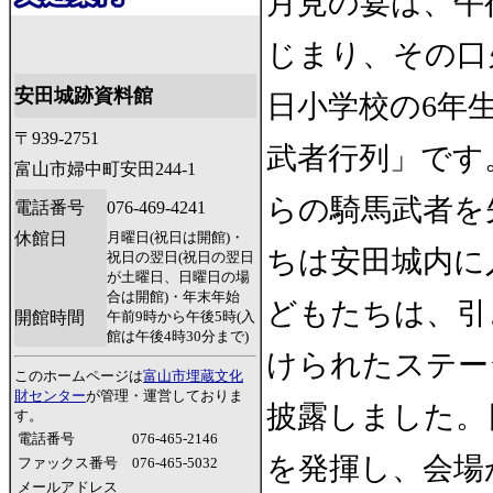
月見の宴は、午
じまり、その口
安田城跡資料館
日小学校の6年
〒939-2751
武者行列」です
富山市婦中町安田244-1
らの騎馬武者を
電話番号
076-469-4241
休館日
月曜日(祝日は開館)・
ちは安田城内に
祝日の翌日(祝日の翌日
が土曜日、日曜日の場
合は開館)・年末年始
どもたちは、引
開館時間
午前9時から午後5時(入
館は午後4時30分まで)
けられたステー
このホームページは
富山市埋蔵文化
財センター
が管理・運営しておりま
披露しました。
す。
電話番号
076-465-2146
を発揮し、会場
ファックス番号
076-465-5032
メールアドレス