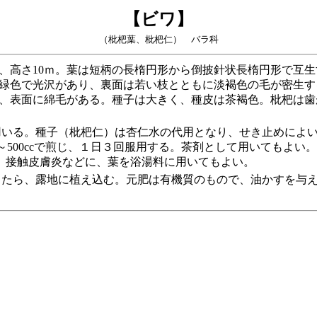
【ビワ】
（枇杷葉、枇杷仁） バラ科
高さ10ｍ。葉は短柄の長楕円形から倒披針状長楕円形で互生
緑色で光沢があり、裏面は若い枝とともに淡褐色の毛が密生す
、表面に綿毛がある。種子は大きく、種皮は茶褐色。枇杷は歯
いる。種子（枇杷仁）は杏仁水の代用となり、せき止めによい
0～500ccで煎じ、１日３回服用する。茶剤として用いてもよ
湿疹、接触皮膚炎などに、葉を浴湯料に用いてもよい。
たら、露地に植え込む。元肥は有機質のもので、油かすを与え