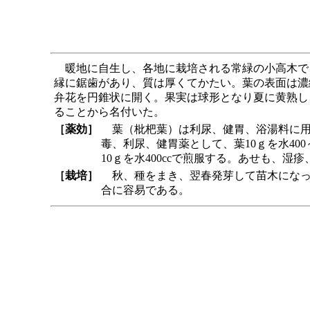
暖地に自生し、各地に栽培される常緑の小高木で、
縁に鋸歯があり、質は厚くてかたい。葉の表面は濃
弁花を円錐状に開く。果実は球形となり夏に黄熟し
ることから名付いた。
［薬効］
葉（枇杷葉）は利尿、健胃、浴湯料に用
毒、利尿、健胃薬として、葉10ｇを水40
10ｇを水400ccで煎服する。あせも、
［栽培］
秋、種をまき、翌春発芽して苗木になっ
合に容易である。