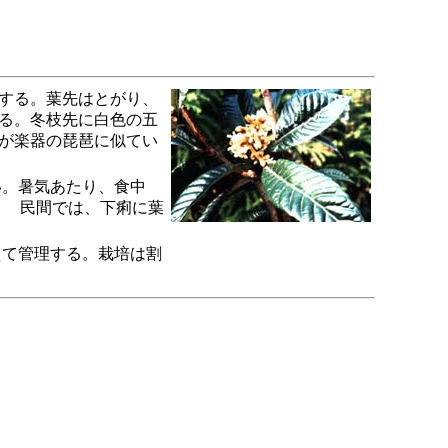
する。葉先はとがり、
る。冬枝先に白色の五
が楽器の琵琶に似てい
。暑気あたり、食中
い。 民間では、下痢に葉
て管理する。栽培は割