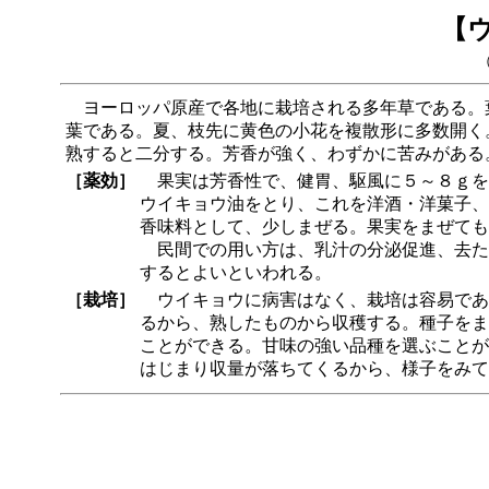
【
ヨーロッパ原産で各地に栽培される多年草である。
葉である。夏、枝先に黄色の小花を複散形に多数開く。
熟すると二分する。芳香が強く、わずかに苦みがある
［薬効］
果実は芳香性で、健胃、駆風に５～８ｇを水
ウイキョウ油をとり、これを洋酒・洋菓子、
香味料として、少しまぜる。果実をまぜても
民間での用い方は、乳汁の分泌促進、去たん
するとよいといわれる。
［栽培］
ウイキョウに病害はなく、栽培は容易であ
るから、熟したものから収穫する。種子をま
ことができる。甘味の強い品種を選ぶことが
はじまり収量が落ちてくるから、様子をみて