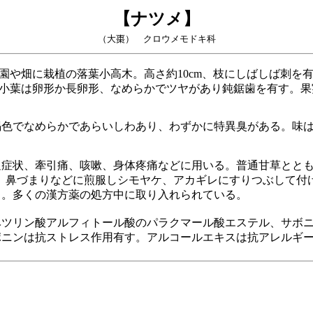
【ナツメ】
（大棗） クロウメモドキ科
や畑に栽植の落葉小高木。高さ約10cm、枝にしばしば刺を
小葉は卵形か長卵形、なめらかでツヤがあり鈍鋸歯を有す。果
色でなめらかであらいしわあり、わずかに特異臭がある。味は
症状、牽引痛、咳嗽、身体疼痛などに用いる。普通甘草ととも
緩下、鼻づまりなどに煎服しシモヤケ、アカギレにすりつぶして付
る。多くの漢方薬の処方中に取り入れられている。
ツリン酸アルフィトール酸のパラクマール酸エステル、サボニ
ポニンは抗ストレス作用有す。アルコールエキスは抗アレルギ