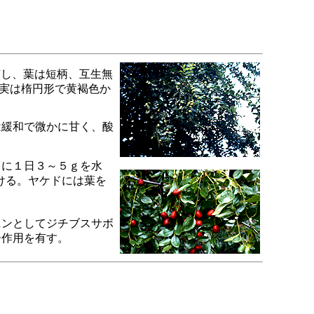
有し、葉は短柄、互生無
実は楕円形で黄褐色か
緩和で微かに甘く、酸
に１日３～５ｇを水
ける。ヤケドには葉を
ンとしてジチブスサボ
ー作用を有す。