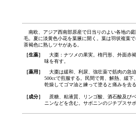
南欧、アジア西南部原産で日当りのよい各地の庭園
毛。夏に淡黄色小花を葉腋に開く。葉は羽状複葉で
茶褐色に熟しツヤがある。
［生薬］
大棗：ナツメの果実。楕円形、外面赤褐
味を有す。
［薬用］
大棗は緩和、利尿、強壮薬で筋肉の急迫
500ccで煎服する。民間で胃、解熱、
乾燥してゴマ油と練って塗ると痛みを去
［成分］
蔗糖、粘液質、リンゴ酸、酒石酸及びベ
ニンなどを含む。サボニンのジチプスサ