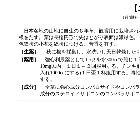
【
（鈴蘭根
日本各地の山地に自生の多年草。観賞用に栽培され
根をだす。葉は長楕円形で先はとがり表面は濃緑色。５
色鐘状の小花を総状につける。芳香を有す。
［生薬］
秋に根を採集し、水洗いし天日乾燥した
［薬用］
強心利尿薬として1.5ｇを水300ccで煎
10mg以内、１日１～２回服用する。チンキ剤
入れ1000ccにする)１日盃１杯服用する。
する。
［成分］
全草に強心成分コンバロサイドやコンバラ
成分のステロイドサボニンのコンバラサボニ