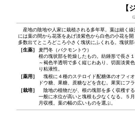
【
（
産地の陰地や人家に栽植される多年草。葉は細く線形、
には葉の間から花茎をあげ淡紫色から白色の小花を開
多数出てところどころ小さく塊状にふくれる。塊状部
［生薬］
麦門冬（バクモントウ）
根の塊状部を乾燥したもの。紡錘形で長さ１～2.
～褐色半透明で多く縦じわあり、切面淡黄色
り粘液性。
［薬用］
塊根に４種のステロイド配糖体のオフィオ
ドウ糖、果糖、蔗糖などを含む。果実にフラ
［栽培］
陰地の植物だが、根の塊部を多く収穫する
一般に水位が高いと塊根も少なくなる。５月
月収穫。葉の幅の広いものを選ぶ。