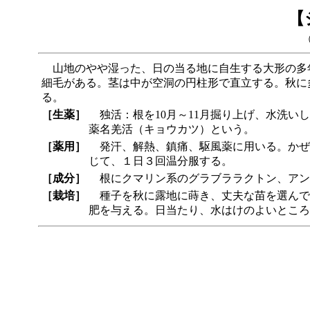
【
山地のやや湿った、日の当る地に自生する大形の多
細毛がある。茎は中が空洞の円柱形で直立する。秋に
る。
［生薬］
独活：根を10月～11月掘り上げ、水洗い
薬名羌活（キョウカツ）という。
［薬用］
発汗、解熱、鎮痛、駆風薬に用いる。かぜ、む
じて、１日３回温分服する。
［成分］
根にクマリン系のグラブララクトン、アン
［栽培］
種子を秋に露地に蒔き、丈夫な苗を選んで
肥を与える。日当たり、水はけのよいところ