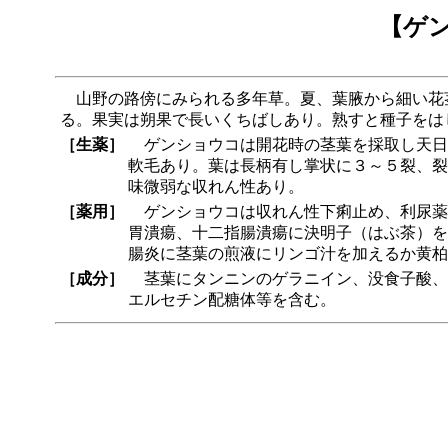
【ゲ
山野の路傍にみられる多年草。夏、葉腋から細い花
る。果実は朔果で長いくちばしあり。熟すと種子をは
［生薬］
ゲンショウコは開花時の茎葉を採取し天日
軟毛あり。葉は長柄有し掌状に３～５裂、裂
味微弱な収れん性あり。
［薬用］
ゲンショウコは収れん性下痢止め、利尿薬で茎葉
胃潰瘍、十二指腸潰瘍に決明子（はぶ茶）を
腸炎に茎葉の煎液にリンゴ汁を加えるか黄柏
［成分］
茎葉にタンニンのゲラニイン、没食子酸、
エルセチン配糖体等を含む。