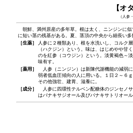
【オ
（人参
朝鮮、満州原産の多年草。根は太く、ニンジンに似
に短い茎の残基がある。夏、茎頂の中央から細長い多
［生薬］
人参に２種類あり、根を水洗いし、コルク層
（ハクジン）という。味は、はじめやや甘く
のを紅参（コウジン）という。淡黄褐色～淡
味有す。
［薬用］
人参（ニンジン）は新陳代謝機能の減弱に
弱者低血圧傾向の人に用いる。１日２～６ｇ水
その他強壮、建胃、滋養に。
［成分］
人参に四環性テルベン配糖体のジンセノサ
はパナキサジオール及びバナキサトリオール